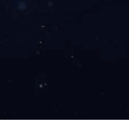
汽车零部件
九游网页版·官方版在线
入口
九游网页版·官