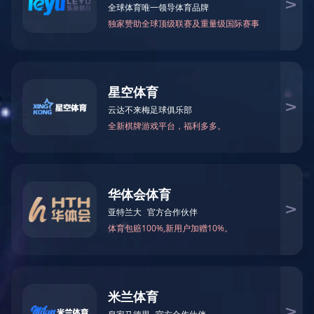
郑州九游网页版·官方版在