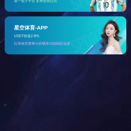
1994年郑煤机设计制
1996年设计制造的ZYD3800/1