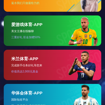
1981-1990
1984年ZY35型嵩山牌液压支架荣获国家优质产品银质奖，这是
1984年研制FY2800/14/28型急倾斜特厚煤层放顶煤液压支
1985年研制用于厚煤层分层开采的PY400/17/35型铺底网
1988年研制高位放顶煤支架ZFD4000/17/30型和采煤工艺方
1989年自行设计制造中位放顶煤支架，在阳泉矿务局同时创造了