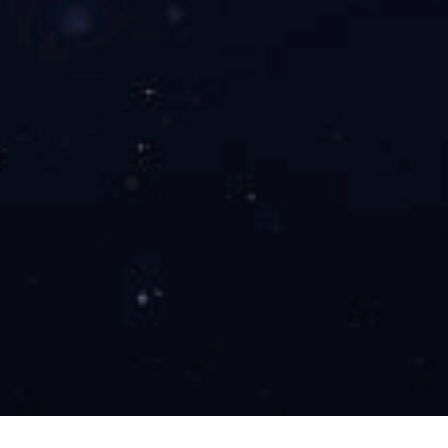
操作方式：手动操作
查看详情
九游网页版·官
© 2021 Zhengzhou Coal Mining Machinery (Group)
Co., Ltd All Rights Reserved
方版在线入口
豫ICP备17035316号-4
汽车零部件