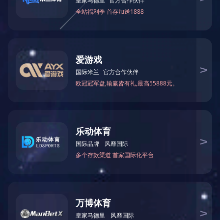
大采高采煤机
产品介绍
特色：
1、该采煤机为国内高端用户定向研发，可靠性高，设计
2、通过结构的优化和材料热处理工艺的提升，更适应于
3、采煤机机身用高强度螺栓和弹性长拉杆组合连接，提