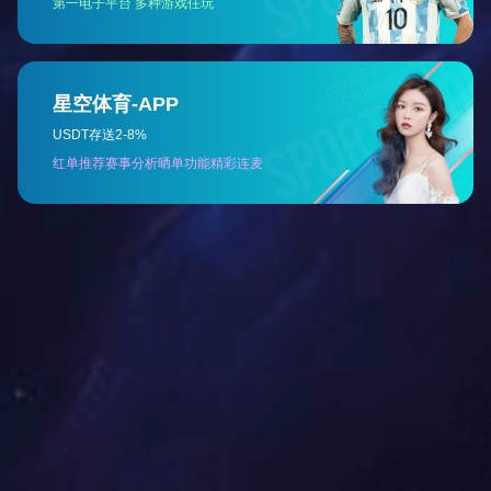
电压等级
调速方式
牵引方式
MG1100/2985-（G）WD
灭尘方式
拖电缆方式
外形尺寸
机面高度
中部卧底量
过煤高度
滚筒直径