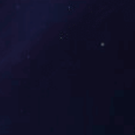
滚筒转速
牵引力
牵引速度
理论生产率
齿轨节距
相关产品